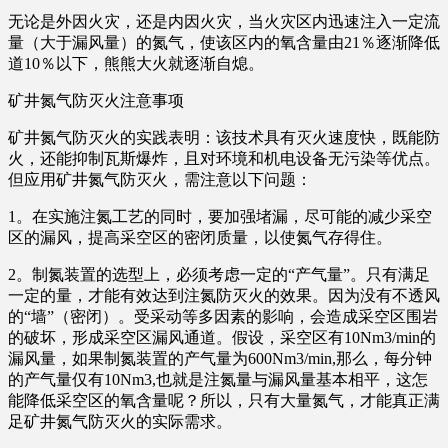
无论是外因火灾，还是内因火灾，当火灾区内迅速注入一定流
量（大于漏风量）的氮气，使该区内的氧含量由21％逐渐降低
道10％以下，熊熊大火就逐渐自熄。
矿井氮气防灭火注意事项
矿井氮气防灭火的实践表明：该技术具有灭火速度快，既能防
火，还能抑制瓦斯爆炸，且对环境和机电设备无污染等优点。
但应用矿井氮气防灭火，需注意以下问题：
1。在实施注氮工艺的同时，要加强堵漏，尽可能的减少采空
区的漏风，提高采空区的密闭质量，以使氮气存得住。
2。制氮装置的选型上，必须考虑一定的“产气量”。只有满足
一定的量，才能有效达到注氮防灭火的效果。因为没有不透风
的“墙”（密闭）。受采动等多因素的影响，会造成采空区围岩
的破坏，形成采空区漏风通道。假设，采空区有10Nm3/min的
漏风量，如果制氮装置的产气量为600Nm3/min,那么，每分钟
的产气量仅有10Nm3,也就是注氮量与漏风量基本相平，这怎
能降低采空区的氧含量呢？所以，只有大量氮气，才能真正满
足矿井氮气防灭火的实际需求。