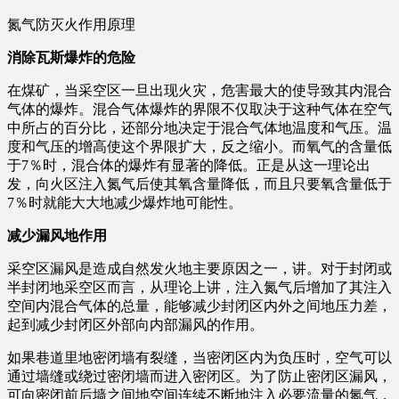
氮气防灭火作用原理
消除瓦斯爆炸的危险
在煤矿，当采空区一旦出现火灾，危害最大的使导致其内混合
气体的爆炸。混合气体爆炸的界限不仅取决于这种气体在空气
中所占的百分比，还部分地决定于混合气体地温度和气压。温
度和气压的增高使这个界限扩大，反之缩小。而氧气的含量低
于7％时，混合体的爆炸有显著的降低。正是从这一理论出
发，向火区注入氮气后使其氧含量降低，而且只要氧含量低于
7％时就能大大地减少爆炸地可能性。
减少漏风地作用
采空区漏风是造成自然发火地主要原因之一，讲。对于封闭或
半封闭地采空区而言，从理论上讲，注入氮气后增加了其注入
空间内混合气体的总量，能够减少封闭区内外之间地压力差，
起到减少封闭区外部向内部漏风的作用。
如果巷道里地密闭墙有裂缝，当密闭区内为负压时，空气可以
通过墙缝或绕过密闭墙而进入密闭区。为了防止密闭区漏风，
可向密闭前后墙之间地空间连续不断地注入必要流量的氮气，