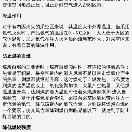
使该空间形成正压，阻止新鲜空气进入密闭区内。
降温作用
对于有内因火灾的采空区来说，其温度大于外界温度。当采用
氮气灭火时，产品氮气的温度在0～5℃之间，大大低于火区的
气体温度，加之氮气在注入火区后的流动范围大，对采空区来
说，有着显著的降温作用。
防止煤的自燃
煤炭自燃的三要素时：煤有自燃倾向性；有连续的供氧条件；
热量易于积聚。采空区带内的漏入风量不足以带走煤氧化产生
的热量，则煤温就逐渐升高，这时煤处于自燃发热。当温度达
到煤的临界温度以上，氧化急聚加快，大量产生热量，又使煤
温迅速升高，达到煤的着火温度时便着火燃烧起来,即进入自
燃状态。基于此煤氧复合学说，采取向采空区氧化带内注入一
定流量的氮气，降低该带内的氧气含量，达到破坏煤炭自燃的
一个要素，使其氧含量降到煤自燃临界值以下，就达到了防止
煤自燃的目的。
降低燃烧强度