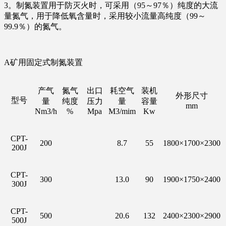
3。制氮装置用于防灭火时，可采用（95～97％）纯度的大流
量氮气，用于降低氧含量时，采用较小流量高纯度（99～
99.9％）的氮气。
A矿用固定式制氮装置
产气
氮气
出口
耗空气
装机
外形尺寸
型号
量
纯度
压力
量
容量
mm
Nm3/h
%
Mpa
M3/mim
Kw
CPT-
200
8.7
55
1800×1700×2300
200J
CPT-
300
13.0
90
1900×1750×2400
300J
CPT-
500
20.6
132
2400×2300×2900
500J