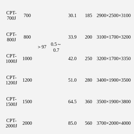
CPT-
700
30.1
185
2900×2500×3100
700J
CPT-
800
33.9
200
3100×1700×3200
800J
0.5～
＞97
0.7
CPT-
1000
42.0
250
3200×1700×3350
1000J
CPT-
1200
51.0
280
3400×1900×3500
1200J
CPT-
1500
64.5
360
3500×1900×3800
1500J
CPT-
2000
85.0
560
3700×2000×4000
2000J