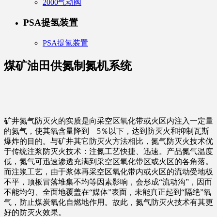
2000气动阀
PSA提氢装置
PSA提氢装置
煤矿油田供氮制氮机系统
矿井氮气防灭火的实质是向采空区氧化带或火区内注入一定量
的氮气，使其氧含量降到 5％以下，达到防灭火和抑制瓦斯
爆炸的目的。与矿井其它防灭火方法相比，氮气防灭火技术优
于传统注浆防灭火技术：注氮工艺快捷、迅速。产品氮气温度
低，氮气可迅速渗透充满到采空区氧化带区或火区的各角落。
而注浆工艺，由于浆体再采空区氧化带内或火区的流动受地板
不平，顶板冒落堆集不均等因素影响，会形成“流动沟”，因而
不能均匀、全面地覆盖在“媒体”表面，未能真正起到“隔绝”氧
气，防止煤炭氧化自燃地作用。故此，氮气防灭火技术有其更
好的防灭火效果。