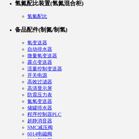
氢氮配比装置(氢氮混合柜)
氢氮配比
备品配件(制氮/制氢)
氧变送器
自动排水器
微量氧变送器
露点变送器
流量控制变送器
开关电源
高效过滤器
高清显示屏
防震压力表
氮氧变送器
储罐排水器
程序控制器PLC
超静消音器
SMC减压阀
6014电磁阀