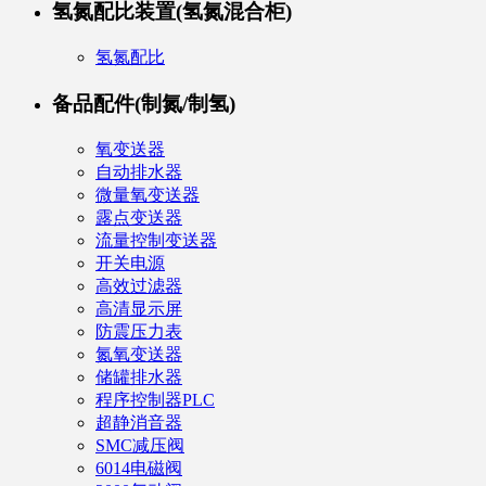
氢氮配比装置(氢氮混合柜)
氢氮配比
备品配件(制氮/制氢)
氧变送器
自动排水器
微量氧变送器
露点变送器
流量控制变送器
开关电源
高效过滤器
高清显示屏
防震压力表
氮氧变送器
储罐排水器
程序控制器PLC
超静消音器
SMC减压阀
6014电磁阀