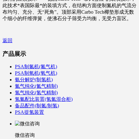
此技术*表国际最*的装填方式，在结构方面使制氮机的气流分
布均匀、充分、无“死角”。顶部采用Carbo Tech椰垫形成无数
个细小的纤维弹簧，使沸石分子筛受力均衡，无受力盲区。
返回
产品展示
PSA制氮机(氮气机)
PSA制氧机(氧气机)
氨分解炉(制氢机)
氮气纯化(氮气精制)
氢气纯化(氢气精制)
氢氮配比装置(氢氮混合柜)
备品配件(制氮/制氢)
PSA提氢装置
微信咨询