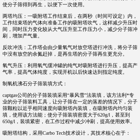
使分子筛得到再生，以便下一次使用。
两塔均压：一吸附塔工作结束后，在两秒（时间可设定）内，
工作结束塔的气体向准备工作的吸附塔吹气，这样减少升压时
间，同时压力变化较从大气压升至工作压力小，减少分子筛冲
刷，增加产气量。
反吹冲洗：工作塔会由少量氧气对放空塔进行冲洗，将分子筛
中没有放空的余氮赶掉，是再生塔的分子筛再生更充分。
氧气升压：利用氧气缓冲罐的纯气对吸附塔进行升压，提高产
气率，提高气体纯度，实现开机以后快速达到指定纯度。
制氧机沸石分子筛装填方式：
captgas公司的分子筛装填采用“暴风雪”法装填，该方法利*专
业的分子筛装料工具，让分子筛在一定的落差的情况下，分子
筛颗粒以近乎相同速度向吸附塔内装填，在吸附塔内均匀装
填，使用该方法能；使分子筛装填密度大于620g/l，甚至到
650g/l，装填紧密，在工作过程中减少冲刷，提高使用效率。
吸附塔结构，采用Carbo Tech技术设计，其技术核心在于：